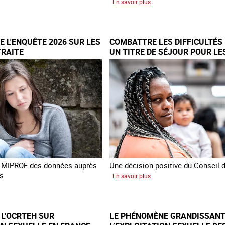
sur
En savoir plus
Les
me
nouveaux
ngère
défis
 L'ENQUÊTE 2026 SUR LES
COMBATTRE LES DIFFICULTÉS 
ime
du
TRAITE
UN TITRE DE SÉJOUR POUR LE
combat
VICTIMES DE TRAITE
e
contre
l’esclavage
yenne
domestique
en
France
la MIPROF des données auprès
Une décision positive du Conseil d
s
sur
En savoir plus
Combattre
cement
les
difficultés
 L'OCRTEH SUR
LE PHÉNOMÈNE GRANDISSANT
quête
d'obtenir