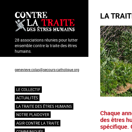
Aller
au
LA TRAI
contenu
principal
28 associations réunies pour lutter
ensemble contre la traite des êtres
humains.
Coordination : Geneviève Colas
genevieve.colas@secours-catholique.org
06 71 00 69 90
LE COLLECTIF
Navigation
ACTUALITÉS
principale
LA TRAITE DES ÊTRES HUMAINS
Chaque anné
NOTRE PLAIDOYER
des êtres hu
AGIR CONTRE LA TRAITE
spécifique. 
COMMUNIQUÉS