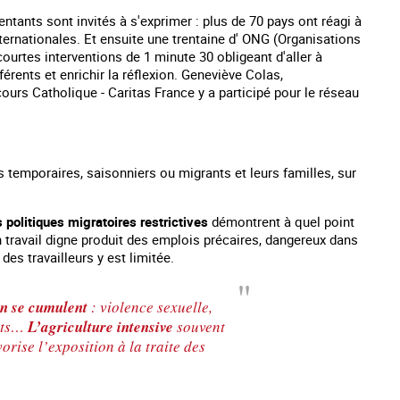
tants sont invités à s'exprimer : plus de 70 pays ont réagi à
nternationales. Et ensuite une trentaine d' ONG (Organisations
urtes interventions de 1 minute 30 obligeant d'aller à
érents et enrichir la réflexion. Geneviève Colas,
ours Catholique - Caritas France y a participé pour le réseau
s temporaires, saisonniers ou migrants et leurs familles, sur
politiques migratoires restrictives
démontrent à quel point
un travail digne produit des emplois précaires, dangereux dans
 des travailleurs y est limitée.
es mineurs en France
#Devenir : l'accompagnement des mineurs
Les nouveaux
victime de traite
on se cumulent
: violence sexuelle,
ants…
L’agriculture intensive
souvent
vorise l’exposition à la traite des