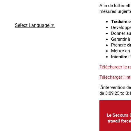
Afin de lutter e
Traduction automatique à partir de la
mesures urgente
version française
Traduire e
Select Language
▼
Développ
Donner a
Garantir 
Prendre
de
Mettre en
Interdire 
Télécharger le r
Télécharger l'in
L'intervention d
de 3:09:25 to 3:1
Le Secours C
travail forc