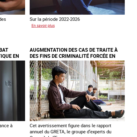
 des
Sur la période 2022-2026
sur
En savoir plus
Le
GRETA
publie
BAT
AUGMENTATION DES CAS DE TRAITE À
son
IQUE EN
DES FINS DE CRIMINALITÉ FORCÉE EN
quatrième
EUROPE
rapport
sur
la
France
lance à
Cet avertissement figure dans le rapport
annuel du GRETA, le groupe d’experts du