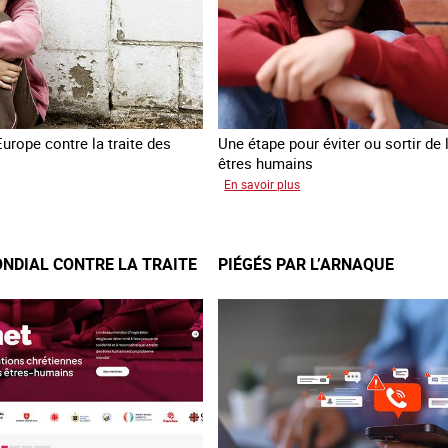
êtres
humains
Europe contre la traite des
Une étape pour éviter ou sortir de l
êtres humains
sur
En savoir plus
sfert
Recréer
é
du
fants
lien
NDIAL CONTRE LA TRAITE
PIÉGÉS PAR L’ARNAQUE
raine
avec
des
jeunes
en
errance