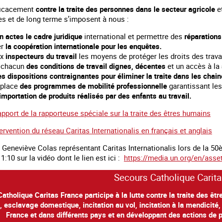
fficacement
contre la traite des personnes dans le secteur agricole
e
s et de long terme s’imposent à nous :
n actes le cadre juridique
international et permettre des
réparation
er
la coopération internationale pour les enquêtes.
ux
inspecteurs du travail
les moyens de protéger les droits des trava
à chacun
des conditions de travail dignes, décentes
et un accès à la
s dispositions contraignantes pour éliminer la traite dans les chai
 place
des programmes de mobilité professionnelle
garantissant les
l’importation de produits réalisés par des enfants au travail.
apport de la rapporteuse spéciale sur la traite des êtres humains
tervention du réseau Caritas Internationalis en français et anglais
e Geneviève Colas représentant Caritas Internationalis lors de la 
1:10 sur la vidéo dont le lien est ici :
https://media.un.org/en/asse
Secours Catholique Carit
atholique Caritas France participe à la lutte contre la traite des ê
é, esclavage domestique, incitation au vol, incitation à la mendicité, 
France et dans différents pays et en développant des actions de p