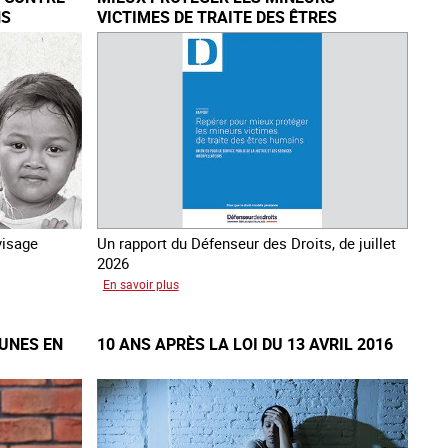
NS
VICTIMES DE TRAITE DES ÊTRES
HUMAINS
visage
Un rapport du Défenseur des Droits, de juillet
2026
sur
En savoir plus
Mieux
protéger
EUNES EN
10 ANS APRÈS LA LOI DU 13 AVRIL 2016
les
mineurs
victimes
de
traite
des