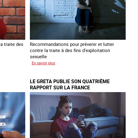
êtres
humains
a traite des
Recommandations pour prévenir et lutter
contre la traite à des fins d'exploitation
sexuelle
sur
En savoir plus
10
ans
LE GRETA PUBLIE SON QUATRIÈME
après
RAPPORT SUR LA FRANCE
la
loi
du
13
avril
2016