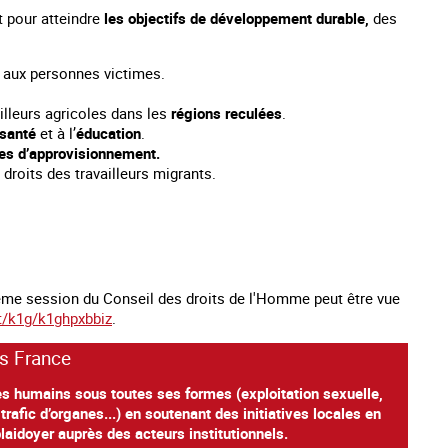
t pour atteindre
les objectifs de développement durable,
des
s
aux personnes victimes.
illeurs agricoles dans les
régions reculées
.
santé
et à l’
éducation
.
nes d’approvisionnement.
 droits des travailleurs migrants.
50ème session du Conseil des droits de l'Homme peut être vue
t/k1g/k1ghpxbbiz
.
as France
tres humains sous toutes ses formes (exploitation sexuelle,
trafic d’organes...) en soutenant des initiatives locales en
laidoyer auprès des acteurs institutionnels.