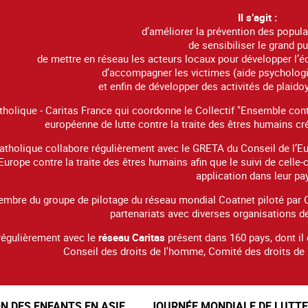
Il s’agit :
d’améliorer la prévention des popula
de sensibiliser le grand pu
de mettre en réseau les acteurs locaux pour développer l’éc
d’accompagner les victimes (aide psychologiq
et enfin de développer des activités de plaido
holique - Caritas France qui coordonne le Collectif "Ensemble cont
européenne de lutte contre la traite des êtres humains 
tholique collabore régulièrement avec le GRETA du Conseil de l’Eur
Europe contre la traite des êtres humains afin que le suivi de celle
application dans leur pa
embre du groupe de pilotage du réseau mondial Coatnet piloté par Ca
partenariats avec diverses organisations de
t régulièrement avec le
réseau Caritas
présent dans 160 pays, dont il 
Conseil des droits de l'homme, Comité des droits de l
ON DES ENFANTS EN ASIE
JOURNÉE MONDIALE DE LUTT