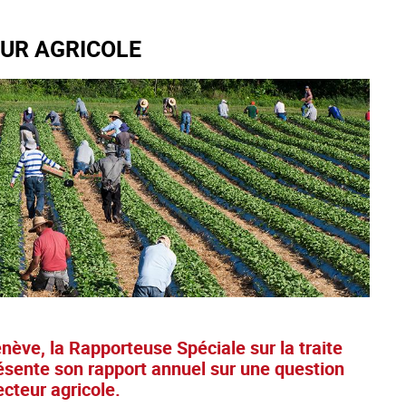
EUR AGRICOLE
ève, la Rapporteuse Spéciale sur la traite
résente son rapport annuel sur une question
ecteur agricole.