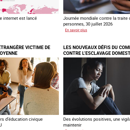
 internet est lancé
Journée mondiale contre la traite
personnes, 30 juillet 2026
sur
En savoir plus
au
Piégés
ial
par
ÉTRANGÈRE VICTIME DE
LES NOUVEAUX DÉFIS DU COM
re
l’arnaque
TOYENNE
CONTRE L’ESCLAVAGE DOMEST
FRANCE
e
TNET
ers d’éducation civique
Des évolutions positives, une vigi
J
maintenir