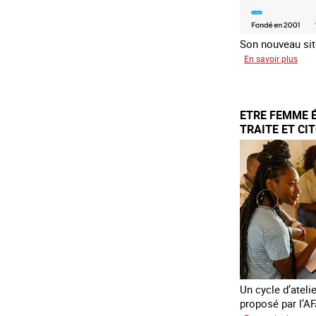
Son nouveau site
sur
En savoir plus
Le
rése
mond
ETRE FEMME 
cont
TRAITE ET CI
la
trait
COA
Un cycle d’ateli
proposé par l’AF