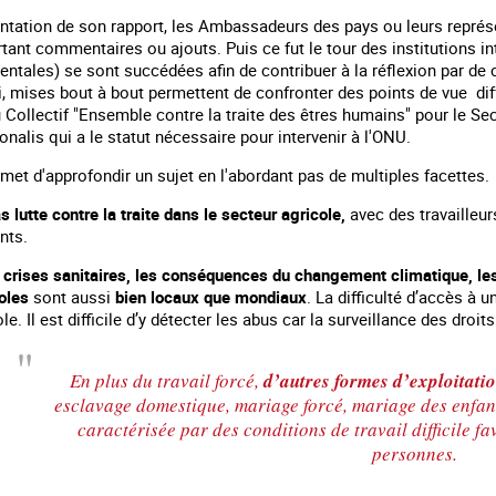
tation de son rapport, les Ambassadeurs des pays ou leurs représen
tant commentaires ou ajouts. Puis ce fut le tour des institutions i
ales) se sont succédées afin de contribuer à la réflexion par de co
ui, mises bout à bout permettent de confronter des points de vue diff
 Collectif "Ensemble contre la traite des êtres humains" pour le Sec
ionalis qui a le statut nécessaire pour intervenir à l'ONU.
met d'approfondir un sujet en l'abordant pas de multiples facettes.
s lutte contre la traite dans le secteur agricole,
avec des travailleur
nts.
 crises sanitaires, les conséquences du changement climatique, les 
coles
sont aussi
bien locaux que mondiaux
. La difficulté d’accès à 
le. Il est difficile d’y détecter les abus car la surveillance des droits
 en marge des
Information aux personnes exilées.
#Invisibles : Traite d
portifs
En plus du travail forcé,
d’autres formes d’exploitati
esclavage domestique, mariage forcé, mariage des enf
caractérisée par des conditions de travail difficile fa
personnes.