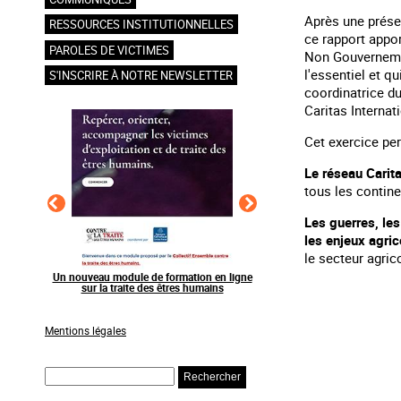
Après une présen
RESSOURCES INSTITUTIONNELLES
ce rapport appor
PAROLES DE VICTIMES
Non Gouvernement
l'essentiel et q
S'INSCRIRE À NOTRE NEWSLETTER
coordinatrice du
Caritas Internat
Cet exercice per
Le réseau Carita
tous les contine
Les guerres, les
les enjeux agri
le secteur agrico
en ligne
Raising awareness on the sidelines of major
Agir contre l’exploitation
ns
sporting events
grands événements s
Mentions légales
Rechercher