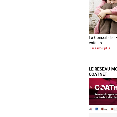
Le Conseil de l’
enfants
sur
En savoir plus
Tran
forc
d’en
LE RÉSEAU MO
d’Uk
COATNET