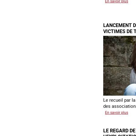
sur
En savoir plus
Etre
fem
étra
LANCEMENT DE
vict
VICTIMES DE 
de
trait
et
cito
Le recueil par 
des association
sur
En savoir plus
Lan
de
LE REGARD DE
l'en