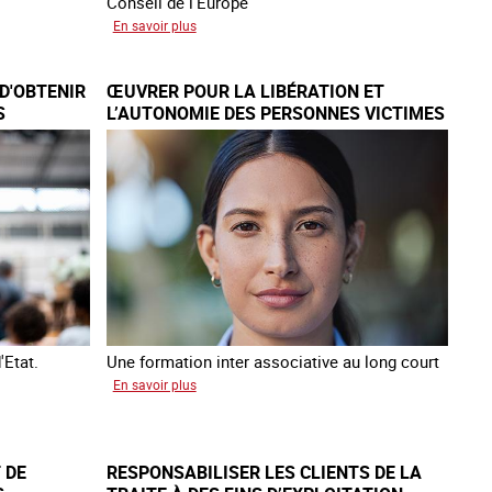
Conseil de l’Europe
sur
En savoir plus
Augmentation
des
D'OBTENIR
ŒUVRER POUR LA LIBÉRATION ET
cas
S
L’AUTONOMIE DES PERSONNES VICTIMES
de
DE TRAITE
traite
à
des
fins
de
criminalité
forcée
en
Europe
'Etat.
Une formation inter associative au long court
sur
En savoir plus
Œuvrer
pour
la
 DE
RESPONSABILISER LES CLIENTS DE LA
libération