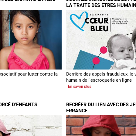
LA TRAITE DES ÊTRES HUMAI
ociatif pour lutter contre la
Derrière des appels frauduleux, le 
humain de l'escroquerie en ligne
sur
En savoir plus
loitation
Journée
mondiale
ORCÉ D’ENFANTS
RECRÉER DU LIEN AVEC DES J
nts
de
ERRANCE
lutte
contre
la
traite
des