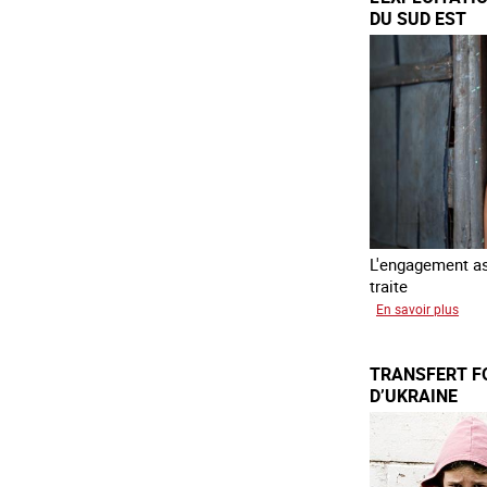
DU SUD EST
L'engagement ass
traite
sur
En savoir plus
L'exp
des
TRANSFERT F
enfa
D’UKRAINE
en
Asie
du
sud
est