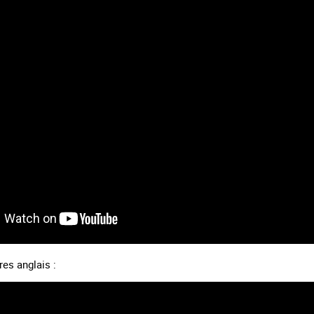
 en marge des
Information aux personnes exilées.
#Invisibles : Traite d
portifs
res anglais :