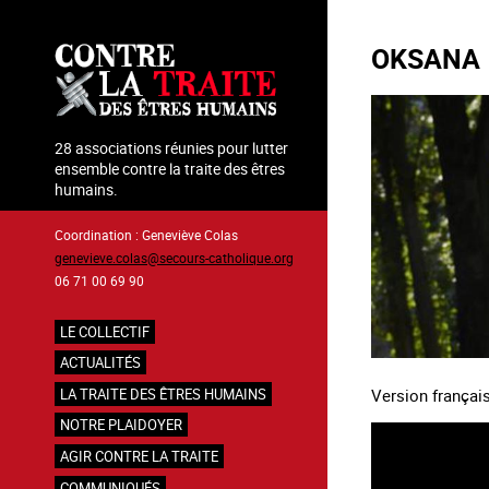
Aller
au
OKSANA
contenu
principal
28 associations réunies pour lutter
ensemble contre la traite des êtres
humains.
Coordination : Geneviève Colas
genevieve.colas@secours-catholique.org
06 71 00 69 90
LE COLLECTIF
Navigation
ACTUALITÉS
principale
Version françai
LA TRAITE DES ÊTRES HUMAINS
NOTRE PLAIDOYER
AGIR CONTRE LA TRAITE
COMMUNIQUÉS