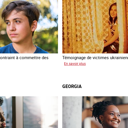
ontraint à commettre des
Témoignage de victimes ukrainie
sur
En savoir plus
Ukraine
am
terre
forcée
GEORGIA