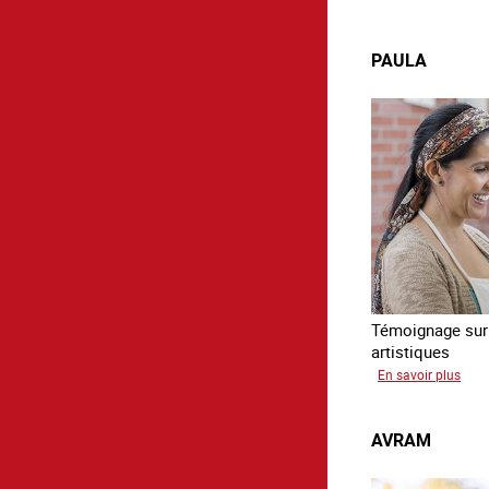
PAULA
Témoignage sur l
artistiques
sur
En savoir plus
Paul
AVRAM