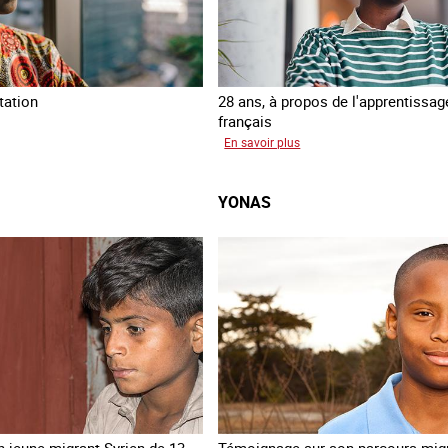
tation
28 ans, à propos de l'apprentissag
français
mata
sur
En savoir plus
Georgia
YONAS