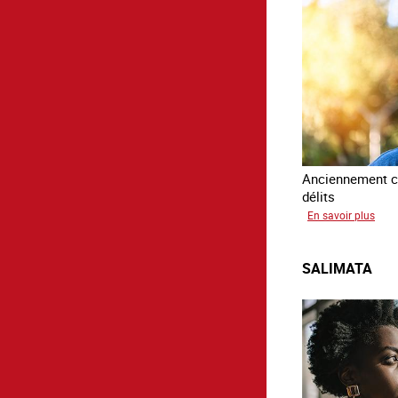
Anciennement c
délits
sur
En savoir plus
Avr
SALIMATA