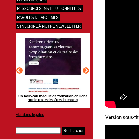
RESSOURCES INSTITUTIONNELLES
PAROLES DE VICTIMES
S'INSCRIRE À NOTRE NEWSLETTER
en ligne
Raising awareness on the sidelines of major
Agir contre l’exploitation
ns
sporting events
grands événements s
Mentions légales
Version sous-tit
Rechercher