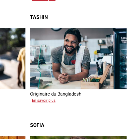
Podcast
Vocales
TASHIN
Originaire du Bangladesh
sur
En savoir plus
Tashin
SOFIA