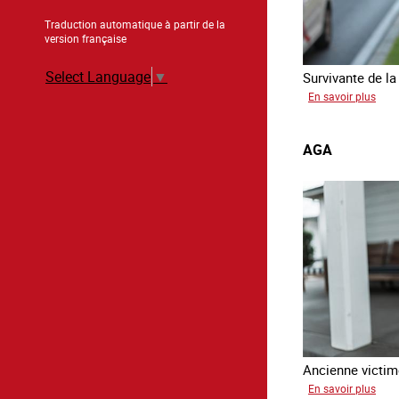
Traduction automatique à partir de la
version française
Select Language
▼
Survivante de la 
sur
En savoir plus
Mon
AGA
Ancienne victime
sur
En savoir plus