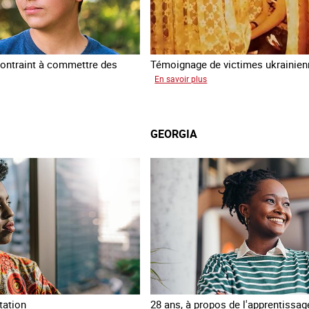
ontraint à commettre des
Témoignage de victimes ukrainie
sur
En savoir plus
Ukraine
am
terre
forcée
GEORGIA
tation
28 ans, à propos de l'apprentissag