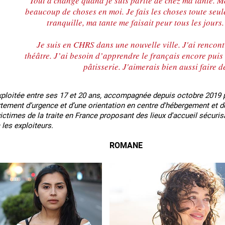
Tout a changé quand je suis partie de chez ma tante. M
beaucoup de choses en moi. Je fais les choses toute seule,
tranquille, ma tante me faisait peur tous les jours
Je suis en CHRS dans une nouvelle ville. J'ai rencont
théâtre. J’ai besoin d’apprendre le français encore puis 
pâtisserie. J'aimerais bien aussi faire d
exploitée entre ses 17 et 20 ans, accompagnée depuis octobre 2019 
rtement d’urgence et d’une orientation en centre d'hébergement et de
ictimes de la traite en France proposant des lieux d'accueil sécur
 les exploiteurs.
ROMANE
 en marge des
Information aux personnes exilées.
#Invisibles : Traite d
portifs