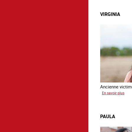
Aga
VIRGINIA
Ancienne victime
sur
En savoir plus
Virg
PAULA