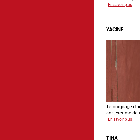
sur
En savoir plus
Sali
YACINE
Témoignage d'un
ans, victime de t
sur
En savoir plus
Yaci
TINA