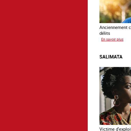
Anciennement c
délits
sur
En savoir plus
Avr
SALIMATA
Victime d'exploi