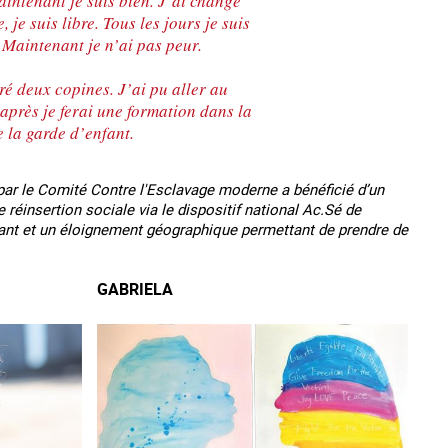
aintenant je suis bien. J’ai changé
 je suis libre. Tous les jours je suis
. Maintenant je n’ai pas peur.
ré deux copines. J’ai pu aller au
après je ferai une formation dans la
e la garde d’enfant.
par le Comité Contre l'Esclavage moderne a bénéficié d’un
 réinsertion sociale via le dispositif national Ac.Sé de
isant et un éloignement géographique permettant de prendre de
GABRIELA
es mineurs en France
#Devenir : l'accompagnement des mineurs
Les nouveaux
victime de traite