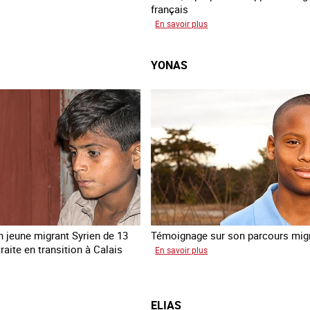
français
mata
sur
En savoir plus
Georgia
YONAS
 jeune migrant Syrien de 13
Témoignage sur son parcours migr
raite en transition à Calais
sur
En savoir plus
Yonas
ne
ELIAS