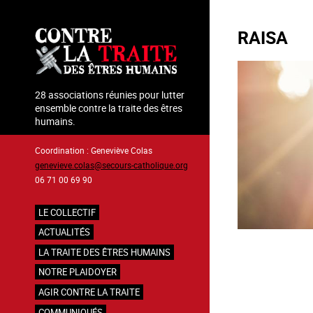
Aller
au
RAISA
contenu
principal
28 associations réunies pour lutter
ensemble contre la traite des êtres
humains.
Coordination : Geneviève Colas
genevieve.colas@secours-catholique.org
06 71 00 69 90
LE COLLECTIF
Navigation
ACTUALITÉS
principale
LA TRAITE DES ÊTRES HUMAINS
NOTRE PLAIDOYER
AGIR CONTRE LA TRAITE
COMMUNIQUÉS