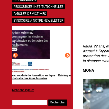
RESSOURCES INSTITUTIONNELLES
PAROLES DE VICTIMES
S'INSCRIRE À NOTRE NEWSLETTER
Raisa, 22 ans, 
accueil à l’appa
protection des v
la distance avec
MONA
en ligne
Raising awareness on the sidelines of major
Agir contre l’exploitation
ns
sporting events
grands événements s
Mentions légales
Rechercher