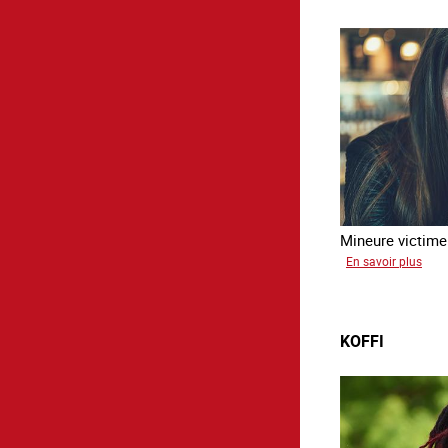
Mineure victime 
sur
En savoir plus
Tina
KOFFI