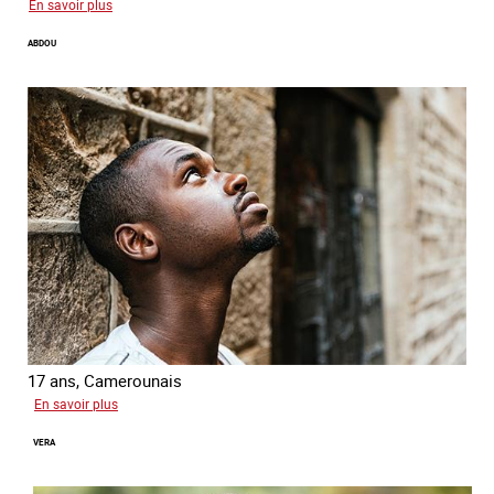
sur
En savoir plus
Farid
ABDOU
17 ans, Camerounais
sur
En savoir plus
Abdou
VERA