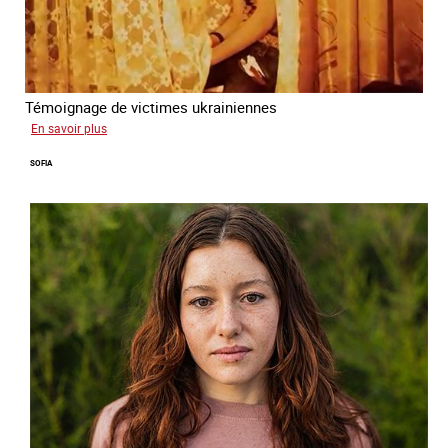
Témoignage de victimes ukrainiennes
sur
En savoir plus
Ukraine
SOFIA
terre
forcée