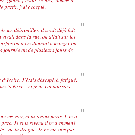
er. Quand j’avais 14 ans, comme je
 partir, j’ai accepté.
e me débrouiller. Il avait déjà fait
vivait dans la rue, on allait sur les
 parfois on nous donnait à manger ou
la journée ou de plusieurs jours de
d’Ivoire. J’étais désespéré, fatigué,
s la force... et je ne connaissais
es mineurs en France
#Devenir : l'accompagnement des mineurs
Les nouveaux
victime de traite
enu me voir, nous avons parlé. Il m’a
le parc. Je suis revenu il m’a emmené
de…de la drogue. Je ne me suis pas