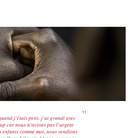
uand j’étais petit, j’ai grandi avec
oup car nous n’avions pas l’argent
les enfants comme moi, nous vendions