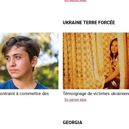
Jean
a
UKRAINE TERRE FORCÉE
ontraint à commettre des
Témoignage de victimes ukrainie
sur
En savoir plus
Ukraine
am
terre
forcée
GEORGIA