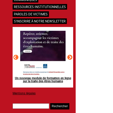
RESSOURCES INSTITUTIONNELLES
PAROLES DE VICTIMES
S'INSCRIRE À NOTRE NEWSLETTER
en ligne
Raising awareness on the sidelines of major
Agir contre l’exploitation
ns
sporting events
grands événements s
Mentions légales
Rechercher