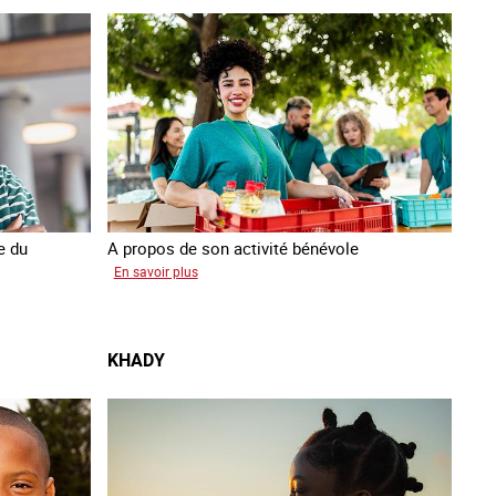
e du
A propos de son activité bénévole
sur
En savoir plus
Anissa
KHADY