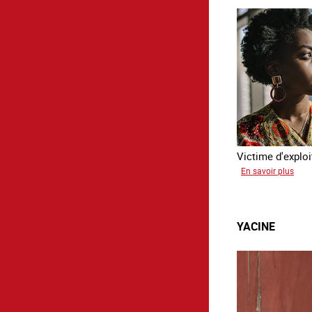
Victime d'exploi
sur
En savoir plus
Sali
YACINE