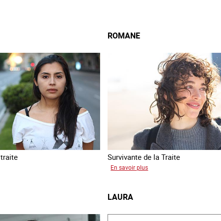
ROMANE
traite
Survivante de la Traite
sur
En savoir plus
a
Romane
LAURA