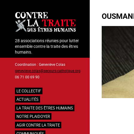
Aller
au
OUSMAN
contenu
principal
28 associations réunies pour lutter
ensemble contre la traite des êtres
humains.
Coordination : Geneviève Colas
genevieve.colas@secours-catholique.org
06 71 00 69 90
LE COLLECTIF
Navigation
ACTUALITÉS
principale
LA TRAITE DES ÊTRES HUMAINS
NOTRE PLAIDOYER
AGIR CONTRE LA TRAITE
COMMUNIQUÉS