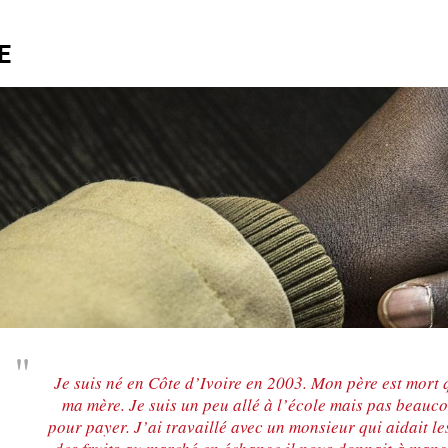
E
Je suis né en Côte d’Ivoire en 2003. Mon père est mort q
ma mère. Je suis un peu allé à l’école mais pas beauc
pour payer. J’ai travaillé avec un monsieur qui aidait 