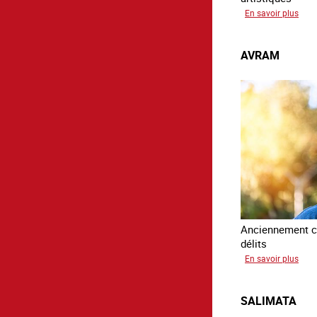
sur
En savoir plus
Paul
AVRAM
Anciennement c
délits
sur
En savoir plus
Avr
SALIMATA