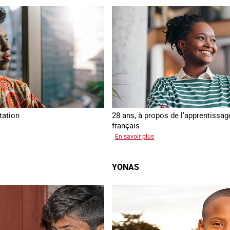
tation
28 ans, à propos de l'apprentissag
français
mata
sur
En savoir plus
Georgia
YONAS