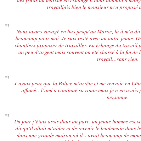
des fruits au marché en échange il nous donnait à mang
travaillais bien le monsieur m’a proposé de
Nous avons voyagé en bus jusqu’au Maroc, là il m’a dit d
beaucoup pour moi. Je suis resté avec un autre jeune. On 
chantiers proposer de travailler. En échange du travail
un peu d’argent mais souvent on été chassé à la fin de 
travail…sans rien.
J’avais peur que la Police m’arrête et me renvoie en Côte 
affamé…l’ami a continué sa route mais je n’en avais pa
personne.
 en marge des
Information aux personnes exilées.
#Invisibles : Traite d
portifs
Un jour j’étais assis dans un parc, un jeune homme est v
dit qu’il allait m’aider et de revenir le lendemain dans 
dans une grande maison où il y avait beaucoup de mon