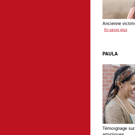
Ancienne victime
sur
En savoir plus
Virg
PAULA
Témoignage sur l
artistiques