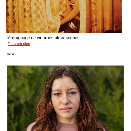
Témoignage de victimes ukrainiennes
sur
En savoir plus
Ukraine
SOFIA
terre
forcée