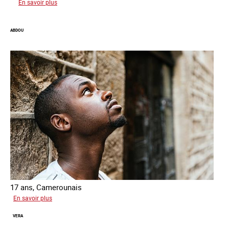
sur
En savoir plus
Farid
ABDOU
17 ans, Camerounais
sur
En savoir plus
Abdou
VERA