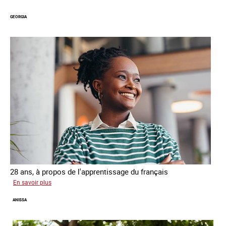
GEORGIA
28 ans, à propos de l'apprentissage du français
sur
En savoir plus
Georgia
ANISSA