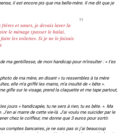
se, il est encore pis que ma belle-mère. Il me dit que je
 frères et sœurs, je devais laver la
faire le ménage (passer le balai,
faire les toilettes. Si je ne le faisais
t.
de ma gentillesse, de mon handicap pour m’insulter : « t’es
 photo de ma mère, en disant « tu ressembles à ta mère
s, elle m’a griffé les mains, m’a insulté de « bête ».
me gifle sur le visage, prend la claquette et me tape partout,
es mineurs en France
#Devenir : l'accompagnement des mineurs
Les nouveaux
victime de traite
es jours « handicapée, tu ne sers à rien, tu es bête. ». Ma
J’en ai marre de cette vie-là. J’ai voulu me suicider par le
ner chez le coiffeur, me donne que 3 euros pour sortir.
x comptes bancaires, je ne sais pas si j’ai beaucoup