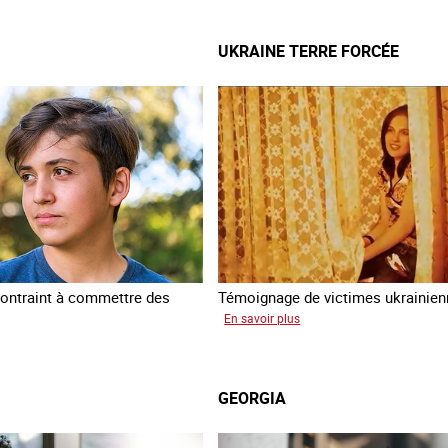
a
UKRAINE TERRE FORCÉE
ontraint à commettre des
Témoignage de victimes ukrainie
sur
En savoir plus
Ukraine
am
terre
forcée
GEORGIA