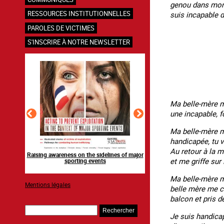
genou dans mon 
RESSOURCES INSTITUTIONNELLES
suis incapable d
PAROLES DE VICTIMES
S'INSCRIRE À NOTRE NEWSLETTER
Ma belle-mère me
une incapable, fo
Ma belle-mère m
handicapée, tu v
Au retour à la m
en ligne
Raising awareness on the sidelines of major
Agir contre l’exploitation
et me griffe sur 
ns
sporting events
grands événements s
Ma belle-mère me
Mentions légales
belle mère me co
balcon et pris d
Rechercher
Je suis handica