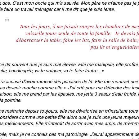
dos. C’est mon oncle qui m’a sauvée. Mon père ne m’aime pas je pen
e faire un travail ménager car il me dit que je suis lente.
Tous les jours, il me faisait ranger les chambres de mes
vaisselle toute seule de toute la famille. Je devais 
débarrasser la table, faire les lits, faire la salle de bain) 
pas ils m’engueulaien
 dit souvent que je suis mal élevée. Elle me manipule, elle profite 
lle, handicapée, va te soigner, va te faire foutre… »
’a accusé d’avoir ramené des punaises de lit. Elle me montrait une
as devenir moche comme elle ». J’ai crié pour me défendre des insulte
aison, elle me prend par les épaules, me jette 3 seaux d’eau froide, 
 en marge des
Information aux personnes exilées.
#Invisibles : Traite d
la poitrine.
portifs
 maltraite depuis toujours, elle me dévalorise en m’insultant tous l
nsidère comme une petite fille alors que je suis une jeune majeure. 
es médicaments. Elle m’interdit de sortir avec mes amis, de m’emme
pée, mais je ne connais pas ma pathologie. J’aurai apparemment deu