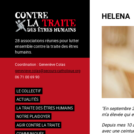
Aller
au
HELENA
contenu
principal
28 associations réunies pour lutter
ensemble contre la traite des êtres
humains.
Coordination : Geneviève Colas
genevieve.colas@secours-catholique.org
06 71 00 69 90
LE COLLECTIF
Navigation
ACTUALITÉS
principale
"En septembre 20
LA TRAITE DES ÊTRES HUMAINS
m’a élevée qui 
NOTRE PLAIDOYER
Depuis mes 10 a
AGIR CONTRE LA TRAITE
avec une ceintur
COMMUNIQUÉS