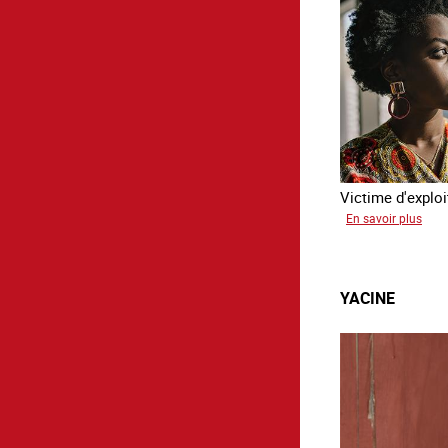
Victime d'exploi
sur
En savoir plus
Sali
YACINE