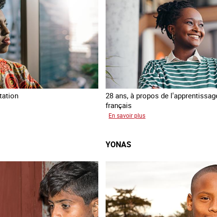
tation
28 ans, à propos de l'apprentissag
français
mata
sur
En savoir plus
Georgia
YONAS