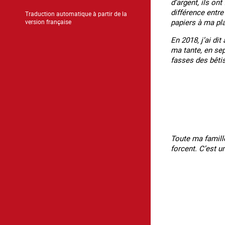
d’argent, ils ont
différence entre
Traduction automatique à partir de la
papiers à ma pl
version française
En 2018, j’ai di
ma tante, en sep
fasses des bêtise
Toute ma famill
forcent. C’est u