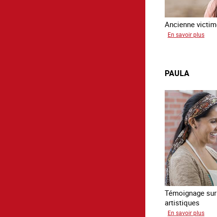
Ancienne victime
sur
En savoir plus
Virg
PAULA
Témoignage sur l
artistiques
sur
En savoir plus