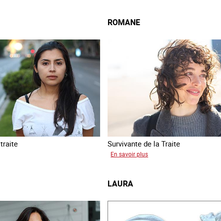
ROMANE
traite
Survivante de la Traite
sur
En savoir plus
a
Romane
LAURA