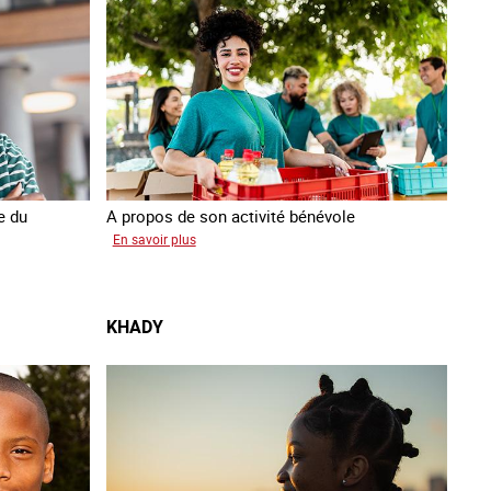
e du
A propos de son activité bénévole
sur
En savoir plus
Anissa
KHADY