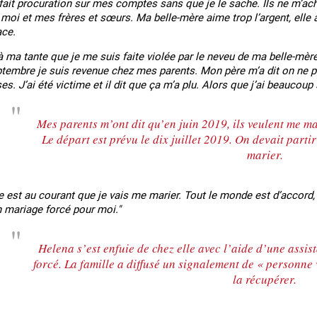
 fait procuration sur mes comptes sans que je le sache. Ils ne m’achèt
 moi et mes frères et sœurs. Ma belle-mère aime trop l’argent, elle 
ace.
t à ma tante que je me suis faite violée par le neveu de ma belle-mère
tembre je suis revenue chez mes parents. Mon père m’a dit on ne peu
s. J’ai été victime et il dit que ça m’a plu. Alors que j’ai beaucoup 
Mes parents m’ont dit qu’en juin 2019, ils veulent me 
Le départ est prévu le dix juillet 2019. On devait parti
marier.
e est au courant que je vais me marier. Tout le monde est d’accord
n mariage forcé pour moi."
Helena s’est enfuie de chez elle avec l’aide d’une assis
forcé. La famille a diffusé un signalement de « personn
la récupérer.