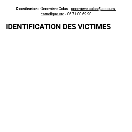
Aller
Coordination :
Geneviève Colas -
genevieve.colas@secours-
au
catholique.org
- 06 71 00 69 90
contenu
principal
IDENTIFICATION DES VICTIMES