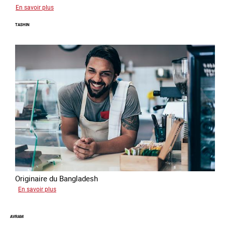
sur
En savoir plus
Jean
TASHIN
Originaire du Bangladesh
sur
En savoir plus
Tashin
AVRAM