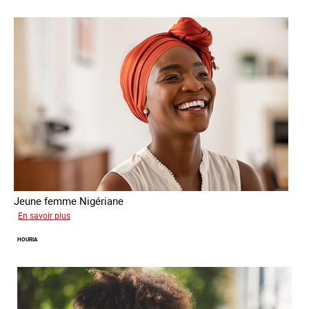
Jeune femme Nigériane
sur
En savoir plus
Eunice
HOURIA