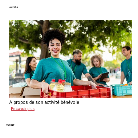
Georgia
ANISSA
A propos de son activité bénévole
sur
En savoir plus
Anissa
YACINE