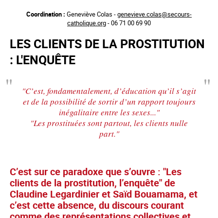
Aller
Coordination :
Geneviève Colas -
genevieve.colas@secours-
au
catholique.org
- 06 71 00 69 90
contenu
principal
LES CLIENTS DE LA PROSTITUTION
: L'ENQUÊTE
"C’est, fondamentalement, d’éducation qu’il s’agit
et de la possibilité de sortir d’un rapport toujours
inégalitaire entre les sexes..."
"Les prostituées sont partout, les clients nulle
part."
C’est sur ce paradoxe que s’ouvre : "Les
clients de la prostitution, l’enquête" de
Claudine Legardinier et Saïd Bouamama, et
c’est cette absence, du discours courant
comme des représentations collectives et